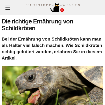
MuenchenApotheke.com
☰
Die richtige Ernährung von
Katzen
Schildkröten
Bei der Ernährung von Schildkröten kann man
Hunde
als Halter viel falsch machen. Wie Schildkröten
richtig gefüttert werden, erfahren Sie in diesem
Artikel.
Vögel
Nagetiere
Fische