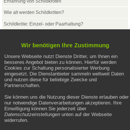
Ernährung von Schildkröten
Wie alt werden Schildkröten?
Schildkröte: Einzel- oder Paarhaltung?
Vergesellschaftung und andere Tiere
Wir benötigen Ihre Zustimmung
Unsere Webseite nutzt Dienste Dritter, um Ihnen ein
Ratgeber Chamäleons
besseres Angebot bieten zu können. Hierfür werden
Cookies zur Schaltung personalisierter Werbung
Chamäleons - Tipps zum Terrarium
eingesetzt. Die Dienstanbieter sammeln weltweit Daten
und nutzen diese für beliebige Zwecke und
Brauchen Chamäleons UV-Licht?
Partnerschaften.
Wie alt werden Chamäleons?
Sie können uns die Nutzung dieser Dienste erlauben oder
nur notwendige Datenverarbeitungen akzeptieren. Ihre
Tipps zur Ernährung und Fütterung
Einwilligung können Sie jederzeit über
Datenschutzeinstellungen
unten auf der Webseite
Sind Chamäleons nachtaktiv?
widerrufen.
Chamäleons als Paar halten?