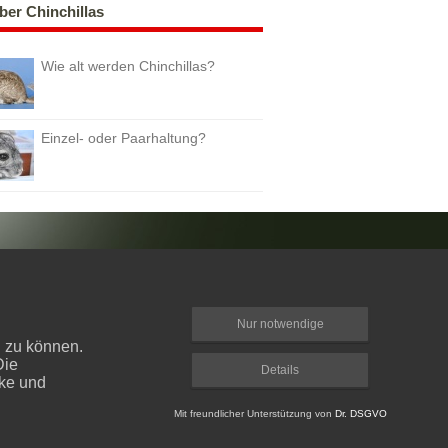
ber Chinchillas
Wie alt werden Chinchillas?
Einzel- oder Paarhaltung?
Nur notwendige
n zu können.
Die
Details
cke und
Mit freundlicher Unterstützung von
Dr. DSGVO