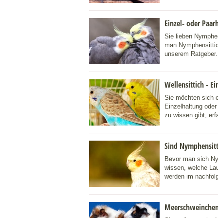
Einzel- oder Paar
Sie lieben Nymphen
man Nymphensittich
unserem Ratgeber.
Wellensittich - E
Sie möchten sich e
Einzelhaltung oder
zu wissen gibt, erf
Sind Nymphensitti
Bevor man sich Nym
wissen, welche Lau
werden im nachfolg
Meerschweinchen 