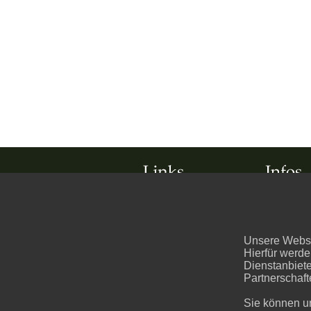
HAUSTIERE
DATENSCH
KATZEN
Unsere Websei
DATENSCH
Hierfür werde
HUNDE
Dienstanbiet
HAFTUNG
Partnerschaft
VÖGEL
IMPRESSU
Sie können u