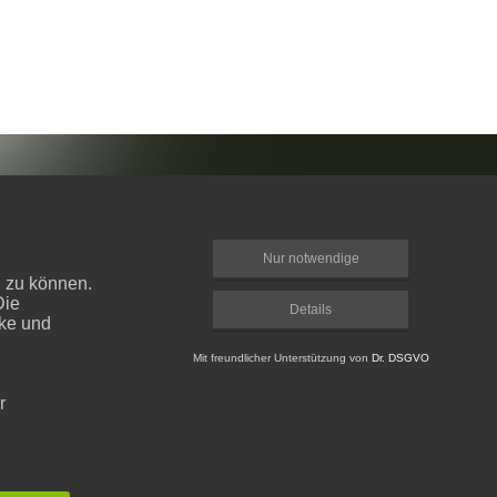
Nur notwendige
n zu können.
Die
Details
cke und
Mit freundlicher Unterstützung von
Dr. DSGVO
r