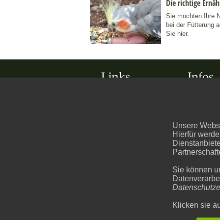
Die richtige Ern
Sie möchten Ihre 
bei der Fütterung a
Sie hier.
HAUSTIERE
DATENSCH
KATZEN
DATENSCH
Unsere Websei
Hierfür werde
HUNDE
HAFTUNG
Dienstanbiet
Partnerschaft
VÖGEL
IMPRESSU
Sie können u
NAGETIERE
Datenverarbei
Datenschutze
FISCHE
Klicken sie a
REPTILIEN