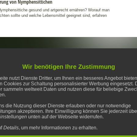
ährung von Nymphensittichen
Nymphensittiche gesund und artgerecht ernähren? Worauf man
chten sollte und welche Lebensmittel geeignet sind, erfahren
Wir benötigen Ihre Zustimmung
UTZ
UTZEINSTELLUNGEN
te nutzt Dienste Dritter, um Ihnen ein besseres Angebot biete
n Cookies zur Schaltung personalisierter Werbung eingesetzt. 
SAUSSCHLUSS
er sammeln weltweit Daten und nutzen diese für beliebige Zwe
en.
M
ns die Nutzung dieser Dienste erlauben oder nur notwendige
tungen akzeptieren. Ihre Einwilligung können Sie jederzeit übe
instellungen
unten auf der Webseite widerrufen.
uf
Details
, um mehr Informationen zu erhalten.