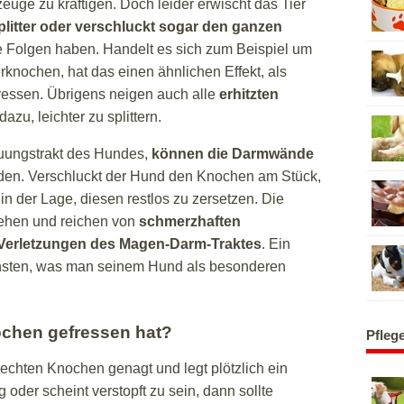
ge zu kräftigen. Doch leider erwischt das Tier
itter oder verschluckt sogar den ganzen
 Folgen haben. Handelt es sich zum Beispiel um
rknochen, hat das einen ähnlichen Effekt, als
essen. Übrigens neigen auch alle
erhitzten
dazu, leichter zu splittern.
auungstrakt des Hundes,
können die Darmwände
rden. Verschluckt der Hund den Knochen am Stück,
n der Lage, diesen restlos zu zersetzen. Die
sehen und reichen von
schmerzhaften
Verletzungen des Magen-Darm-Traktes
. Ein
hsten, was man seinem Hund als besonderen
chen gefressen hat?
Pfleg
 echten Knochen genagt und legt plötzlich ein
oder scheint verstopft zu sein, dann sollte