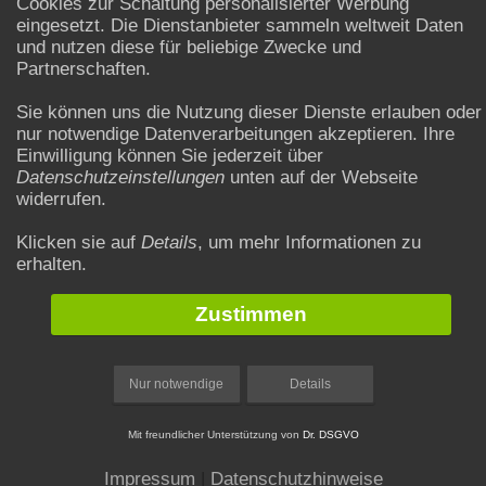
Cookies zur Schaltung personalisierter Werbung
Wie man Katzen den Namen beibringt
eingesetzt. Die Dienstanbieter sammeln weltweit Daten
und nutzen diese für beliebige Zwecke und
Das Kratzen an der Tapete abgewöhnen
Partnerschaften.
So wird die Katze in der Nacht ruhiger
Sie können uns die Nutzung dieser Dienste erlauben oder
nur notwendige Datenverarbeitungen akzeptieren. Ihre
Einwilligung können Sie jederzeit über
Datenschutzeinstellungen
unten auf der Webseite
Rechtliches
widerrufen.
Sind Katzen in einer Mietwohnung erlaubt?
Klicken sie auf
Details
, um mehr Informationen zu
erhalten.
Zustimmen
DATENSCHUTZ
DATENSCHUTZEINSTELLUNGEN
Nur notwendige
Details
HAFTUNGSAUSSCHLUSS
Mit freundlicher Unterstützung von
Dr. DSGVO
IMPRESSUM
Impressum
|
Datenschutzhinweise