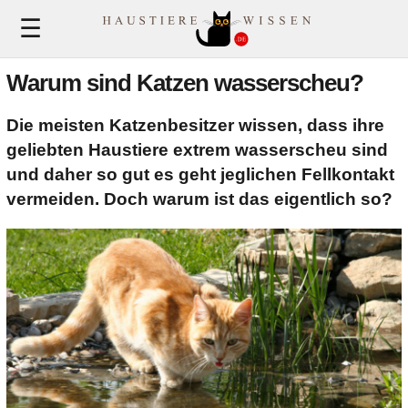
MuenchenApotheke.com
☰
Warum sind Katzen wasserscheu?
Katzen
Die meisten Katzenbesitzer wissen, dass ihre
geliebten Haustiere extrem wasserscheu sind
und daher so gut es geht jeglichen Fellkontakt
Hunde
vermeiden. Doch warum ist das eigentlich so?
Vögel
Nagetiere
Fische